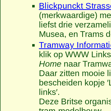
Blickpunckt Stras
(merkwaardige) me
liefst drie verzame
Musea, en Trams de
Tramway Informat
klik op WWW Links 
Home
naar Tramway
Daar zitten mooie l
bescheiden kopje ′L
links′.
Deze Britse organi
tram-modelbouw.