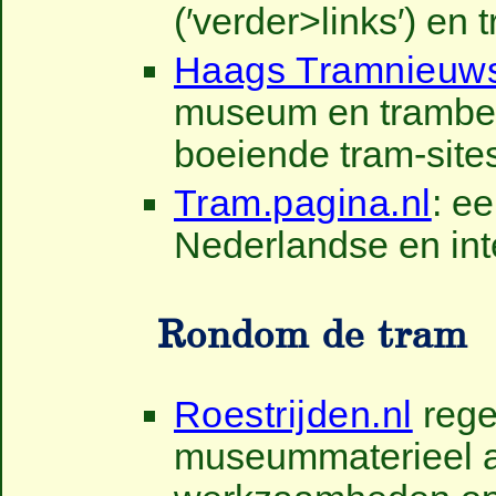
(′verder>links′) e
Haags Tramnieuw
museum en trambedr
boeiende tram-site
Tram.pagina.nl
: e
Nederlandse en inte
Rondom de tram
Roestrijden.nl
rege
museummaterieel al