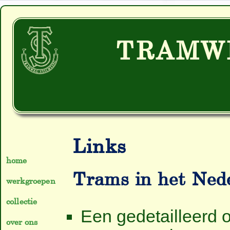
TRAMW
Links
home
Trams in het Ned
werkgroepen
collectie
Een gedetailleerd ov
over ons