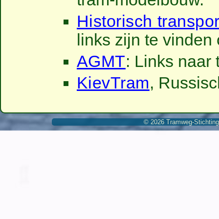
Historisch transp
links zijn te vinde
AGMT
: Links naar
KievTram
, Russisc
© 2026 Tramweg-Stichting